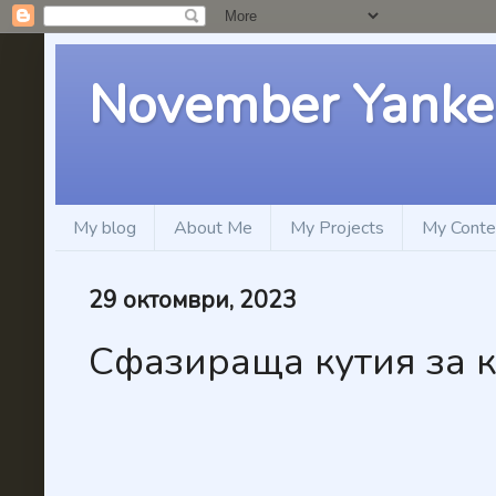
November Yanke
My blog
About Me
My Projects
My Conte
29 октомври, 2023
Сфазираща кутия за к