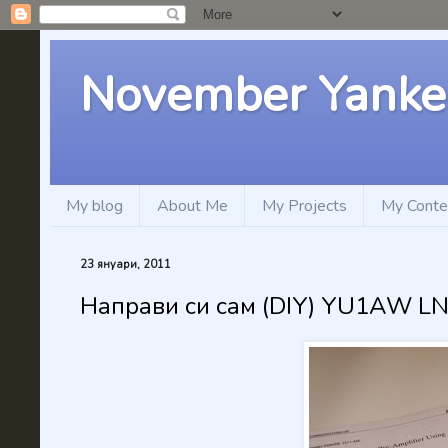
November Yanke
My blog
About Me
My Projects
My Conte
23 януари, 2011
Направи си сам (DIY) YU1AW LNA