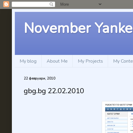
November Yanke
My blog
About Me
My Projects
My Conte
22 февруари, 2010
gbg.bg 22.02.2010