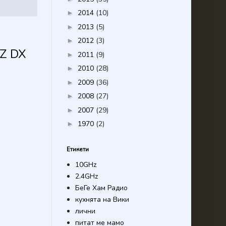
2014
(10)
►
2013
(5)
►
2012
(3)
►
LZ DX
2011
(9)
►
2010
(28)
►
2009
(36)
►
2008
(27)
►
2007
(29)
►
1970
(2)
►
Етикети
10GHz
2.4GHz
I
БеГе Хам Радио
кухнята на Вики
лични
питат ме мамо