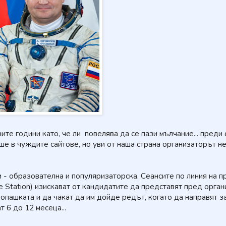
те години като, че ли повелява да се пази мълчание... преди 
е в чуждите сайтове, но уви от наша страна организаторът н
 - образователна и популяризаторска. Сеансите по линия на п
ce Station) изискават от кандидатите да представят пред орга
 опашката и да чакат да им дойде редът, когато да направят з
 6 до 12 месеца...