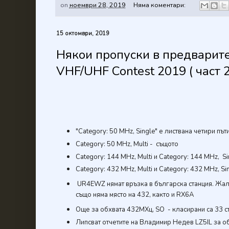
on
ноември 28, 2019
Няма коментари:
15 октомври, 2019
Някои пропуски в предварите
VHF/UHF Contest 2019 ( част 2
"Category: 50 MHz, Single" е листвана четири п
Category: 50 MHz, Multi - същото
Category: 144 MHz, Multi и Category: 144 MHz, S
Category: 432 MHz, Multi и Category: 432 MHz,
Sin
UR4EWZ нямат връзка в българска станция. Жалк
също няма място на 432, както и RX6A
Още за обхвата 432МХц, SO - класирани са 33 ста
Липсват отчетите на Владимир Недев LZ5IL за о