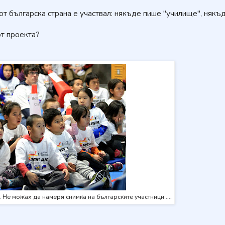
 от българска страна е участвал: някъде пише "училище", някъ
от проекта?
. Не можах да намеря снимка на българските участници ....