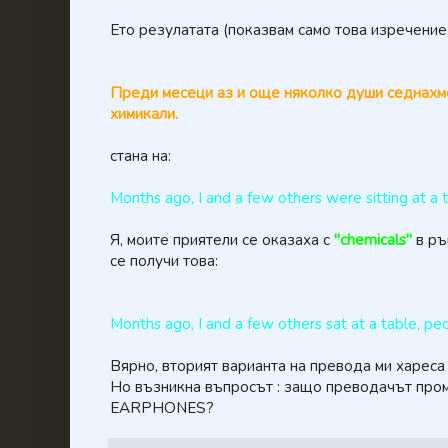
Ето резулатата (показвам само това изречение
Преди месеци аз и още няколко души седнахме 
химикали.
стана на:
Months ago, I and a few others were sitting at a 
Я, моите приятели се оказаха с
"
chemicals
"
в ръ
се получи това:
Months ago, I and a few others sat at a table, pe
Вярно, вторият варианта на превода ми хареса
Но възникна въпросът : защо преводачът пром
EARPHONES?