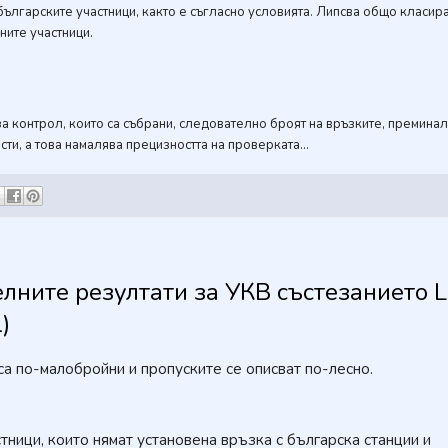
ългарските участници, както е съгласно условията. Липсва общо класир
ните участници.
 контрол, които са събрани, следователно броят на връзките, преминал
и, а това намалява прецизността на проверката...
лните резултати за УКВ състезанието 
)
са по-малобройни и пропуските се описват по-лесно.
тници, които нямат установена връзка с българска станции и