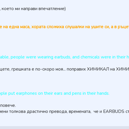
, което ми направи впечатление)
на една маса, хората сложиха слушалки на ушите си, а в ръце
table, people were wearing earbuds, and chemicals were in their 
цете, грешката е по-скоро моя... поправих ХИМИКАЛ на ХИМ
ople put earphones on their ears and pens in their hands.
 повече.
ени толкова драстично превода, времената, че и EARBUDS ст