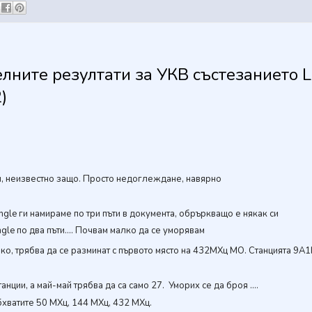
лните резултати за УКВ състезанието 
)
ъти, неизвестно защо. Просто недоглеждане, навярно
ingle ги намираме по три пъти в документа, обръркващо е някак си
gle по два пъти....
Почвам малко да се уморявам
о, трябва да се разминат с първото място на 432МХц MO. Станцията 9A1
нции, а май-май трябва да са само 27. Уморих се да броя ....
бхватите 50 МХц, 144 МХц, 432 МХц.