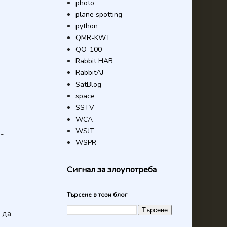
photo
plane spotting
python
QMR-KWT
QO-100
Rabbit HAB
RabbitAJ
SatBlog
space
SSTV
WCA
WSJT
о-
WSPR
Сигнал за злоупотреба
Търсене в този блог
 да