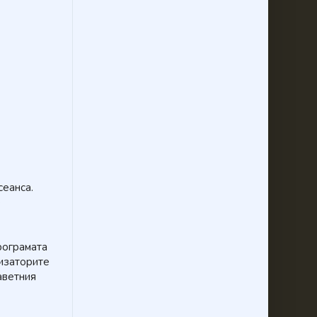
сеанса.
е
рограмата
низаторите
аветния