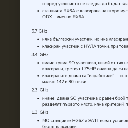
според условието не следва да бъдат кл
станцията RX6A е класирана на второ мяс
ODX ... именно RX6A
5.7 GHz
няма български участник, но има класира
класиран участник с НУЛА точки, при това
3.4 GHz
имаме трима SO участника, никой от тях н
класирани, третият LZ5HP очаква да си н
класираните двама са "изработили" - съо
малко: 142 и 90 точки
2.3 GHz
имаме двама SO участника с равен брой т
разделят първото място, няма критерий, 
1.3 GHz
МО станциите HG6Z и 9A1I нямат установ
бъдат класирани