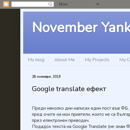
November Yan
My blog
About Me
My Projects
My C
28 ноември, 2019
Google translate ефект
Преди няколко дни написах един пост във ФБ,
пред очите на мои приятели, които не са бълга
през електронен преводач.
Подадох текста на Google Translate (не знам 