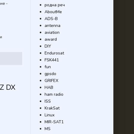
ане -
родна реч
AboutMe
ADS-B
antenna
aviation
и
award
DIY
Endurosat
FSK441
fun
gpsdo
GRIFEX
LZ DX
HAB
ham radio
ISS
KrakSat
Linux
MIR-SAT1
MS