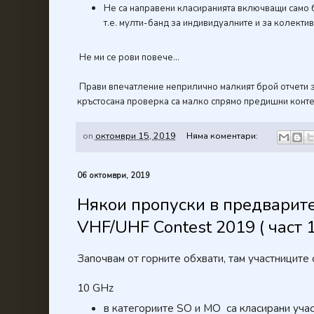
Не са направени класиранията включващи само б
т.е. мулти-банд за индивидуалните и за колектив
Не ми се рови повече...
Прави впечатление неприлично малкият брой отчети за
кръстосана проверка са малко спрямо предишни контест
on
октомври 15, 2019
Няма коментари:
06 октомври, 2019
Някои пропуски в предварите
VHF/UHF Contest 2019 ( част 1
Започвам от горните обхвати, там участниците 
10 GHz
в категориите SO и MO са класирани учас