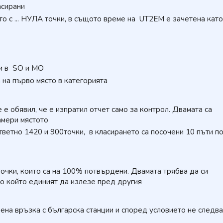
асирани
то с ... НУЛА точки, в същото време на UT2EM е зачетена като
ни в SO и MO
 на първо място в категорията
е е обявил, че е изпратил отчет само за контрол. Двамата са
амери мястото
тветно 1420 и 900точки, в класирането са посочени 10 пъти п
очки, които са на 100% потвърдени. Двамата трябва да си
по който единият да излезе пред другия
ена връзка с българска станции и според условието не следва