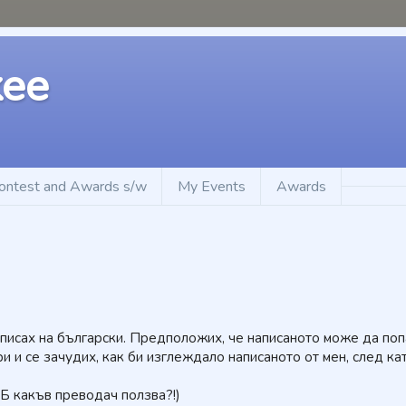
kee
ontest and Awards s/w
My Events
Awards
 писах на български. Предположих, че написаното може да по
ри и се зачудих, как би изглеждало написаното от мен, след ка
ФБ какъв преводач ползва?!)