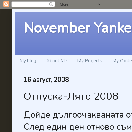
November Yanke
My blog
About Me
My Projects
My Conte
16 август, 2008
Отпуска-Лято 2008
Дойде дългоочакваната отп
След един ден отново съм 