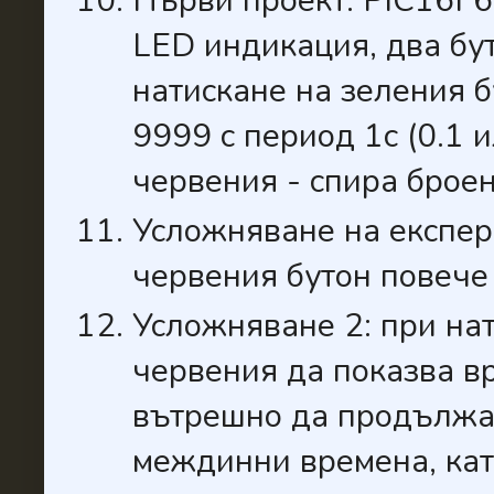
Първи проект: PIC16F6
LED индикация, два бут
натискане на зеления б
9999 с период 1с (0.1 
червения - спира броен
Усложняване на експер
червения бутон повече 
Усложняване 2: при на
червения да показва вр
вътрешно да продължава
междинни времена, кат