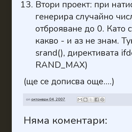
Втори проект: при нати
генерира случайно чис
отброяване до 0. Като 
какво - и аз не знам. Т
srand(), директивата if
RAND_MAX)
(ще се дописва още....)
on
октомври 04, 2007
Няма коментари: