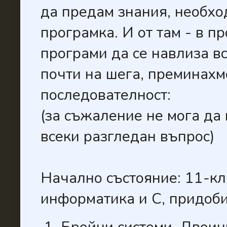
да предам знания, необхо
програмка. И от там - в п
програми да се навлиза в
почти на шега, преминахм
последователност:
(за съжаление не мога да 
всеки разгледан въпрос)
Начално състояние: 11-кл
информатика и С, придоб