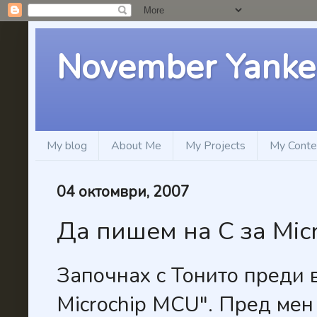
November Yanke
My blog
About Me
My Projects
My Conte
04 октомври, 2007
Да пишем на С за Mic
Започнах с Тонито преди 
Microchip MCU". Пред мен