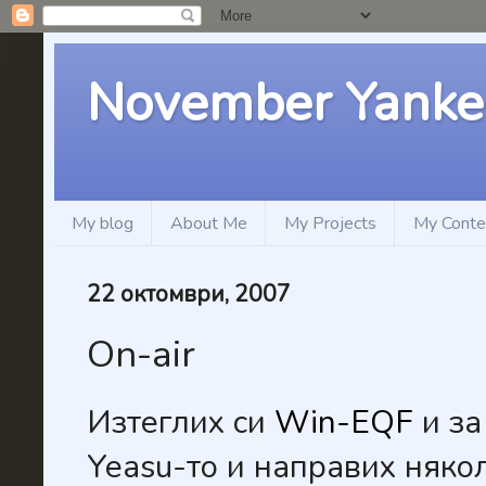
November Yanke
My blog
About Me
My Projects
My Conte
22 октомври, 2007
On-air
Изтеглих си
Win-EQF
и за
Yeasu-то и направих няко