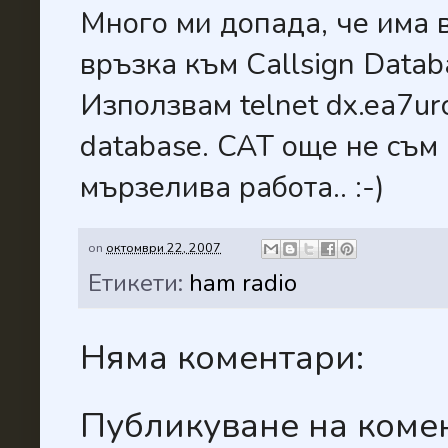
Много ми допада, че има в
връзка към Callsign Datab
Използвам telnet dx.ea7u
database. CAT още не съм 
мързелива работа.. :-)
on
октомври 22, 2007
Етикети:
ham radio
Няма коментари:
Публикуване на коме