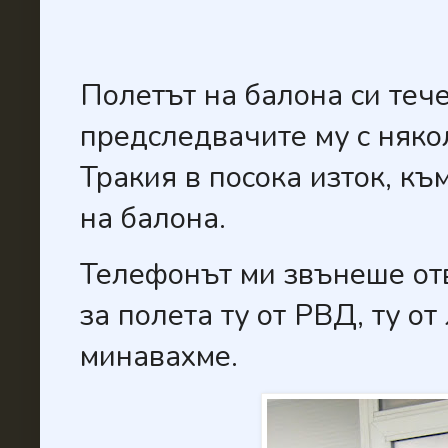
Полетът на балона си тече
предследвачите му с няко
Тракия в посока изток, к
на балона.
Телефонът ми звънеше отв
за полета ту от РВД, ту о
минавахме.