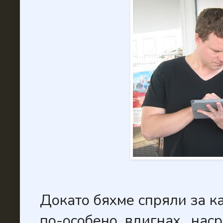
Докато бяхме спряли за к
по-особено, вдигнах...на