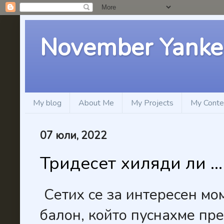
November Yanke
My blog
About Me
My Projects
My Conte
07 юли, 2022
Тридесет хиляди ли ...
Сетих се за интересен мо
балон, който пуснахме пре