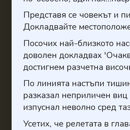
Представя се човекът и пи
Докладвайте местоположе
Посочих най-близкото нас
доволен докладвах 'Очакв
достигнем разчетна височи
По линията настъпи тишина
разказал неприличен виц в
изпуснал неволно сред таз
Усетих, че релетата в гла