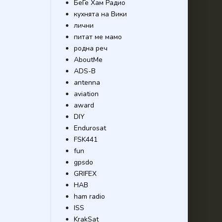
БеГе Хам Радио
кухнята на Вики
лични
питат ме мамо
родна реч
AboutMe
ADS-B
antenna
aviation
award
DIY
Endurosat
FSK441
fun
gpsdo
GRIFEX
HAB
ham radio
ISS
KrakSat