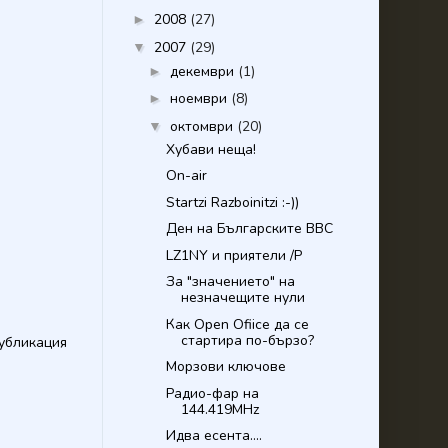
2008
(27)
►
2007
(29)
▼
декември
(1)
►
ноември
(8)
►
октомври
(20)
▼
Хубави неща!
On-air
Startzi Razboinitzi :-))
Ден на Българските ВВС
LZ1NY и приятели /P
За "значението" на
незначещите нули
Как Open Ofiice да се
стартира по-бързо?
убликация
Морзови ключове
Радио-фар на
144.419MHz
Идва есента....