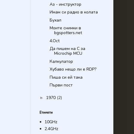
Аз - инструктор
Имам си радио в колата
Бухал
Моите снимки в
bgspotters.net
4.Oct
Да пишем на С за
Microchip MCU
Калкулатор
Хубаво нещо ли е RDP?
Пиша си ей така
Първи пост
1970
(2)
►
Етикети
10GHz
2.4GHz