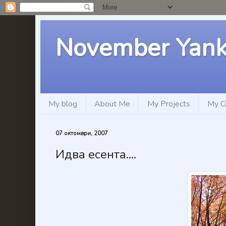
November Yan
My blog
About Me
My Projects
My C
07 октомври, 2007
Идва есента....