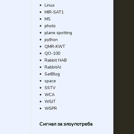
Linux
MIR-SAT1
MS
photo
plane spotting
python
QMR-KWT
QO-100
Rabbit HAB
RabbitAJ
SatBlog
space
SSTV
WCA
WSJT
WSPR
Сигнал за злоупотреба