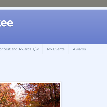
kee
ontest and Awards s/w
My Events
Awards