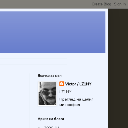
Всичко за мен
Victor / LZ1NY
LZ1NY
Преглед на целия
ми профил
Архив на блога
►