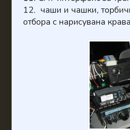
12. чаши и чашки, торбичк
отбора с нарисувана крава