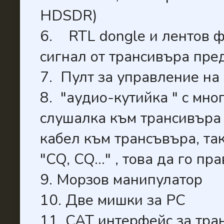
HDSDR)
6. RTL dongle и лентов 
сигнал от трансивъра пре
7. Пулт за управление на
8. "аудио-кутийка " с мно
слушалка към трансивъра 
кабел към трансъвъра, так
"CQ, CQ..." , това да го п
9. Морзов манипулатор
10. Две мишки за РС
11. CAT интерфейс за тр