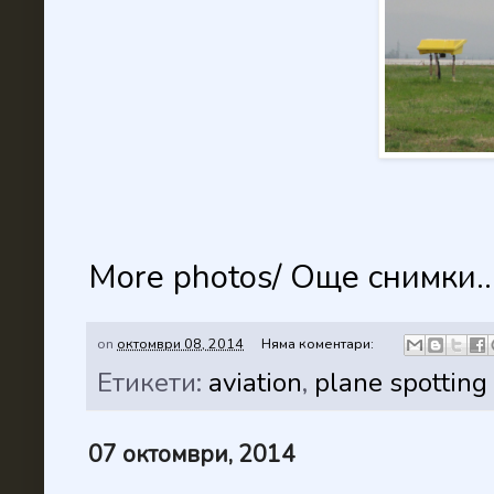
More photos/ Още снимки..
on
октомври 08, 2014
Няма коментари:
Етикети:
aviation
,
plane spotting
07 октомври, 2014