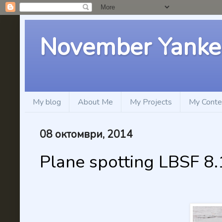
November Yanke
My blog
About Me
My Projects
My Conte
08 октомври, 2014
Plane spotting LBSF 8