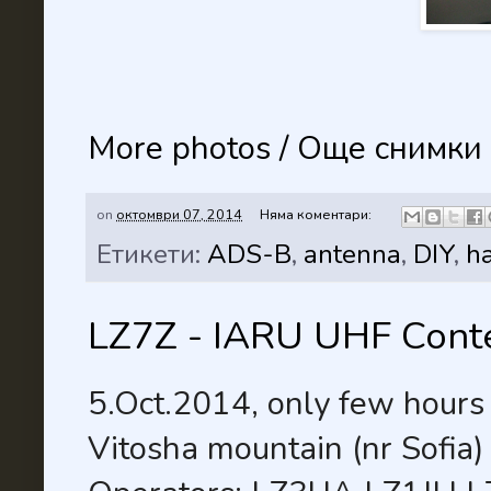
More photos / Още снимки
on
октомври 07, 2014
Няма коментари:
Етикети:
ADS-B
,
antenna
,
DIY
,
h
LZ7Z - IARU UHF Cont
5.Oct.2014, only few hours
Vitosha mountain (nr Sofi