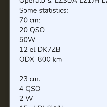
Operators: LZ3UA LZ1JH 
Some statistics:
70 cm:
20 QSO
50W
12 el DK7ZB
ODX: 800 km
23 cm:
4 QSO
2 W