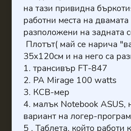
на тази привидна бъркотия
работни места на двамат
разположени на задната с
Плотът( май се нарича "ва
35х120см и на него са ра
1. транси
вър FT-847
2. PA Mirage 100 watts
3. КСВ-мер
4. малък Notebook ASUS, 
вариант на логер-програ
5 . Таблета, който работи