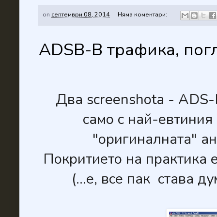
on
септември 08, 2014
Няма коментари:
ADSB-B трафика, погл
Два screenshota - ADS
само с най-евтиния
"оригиналната" ан
Покритието на практика 
(...е, все пак става 