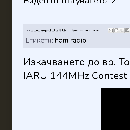
Видео от пътуването-2
on
септември 08, 2014
Няма коментари:
Етикети:
ham radio
Изкачването до вр. Т
IARU 144MHz Contest