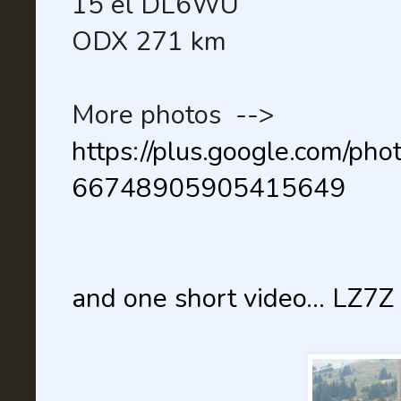
15 el DL6WU
ODX 271 km
More photos -->
https://plus.google.com/p
66748905905415649
and one short video... LZ7Z