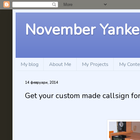
November Yanke
My blog
About Me
My Projects
My Conte
14 февруари, 2014
Get your custom made callsign fo