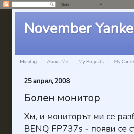
November Yanke
My blog
About Me
My Projects
My Conte
25 април, 2008
Болен монитор
Хм, и мониторът ми се разб
BENQ FP737s - появи се 