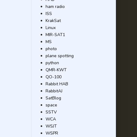
ham radio
ISS
KrakSat
Linux
MIR-SAT1
MS
photo
plane spotting
python
QMR-KWT
QO-100
Rabbit HAB
RabbitAJ
SatBlog
space
SSTV
WCA
WSJT
WSPR