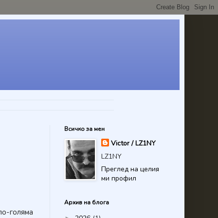
Всичко за мен
Victor / LZ1NY
LZ1NY
Преглед на целия
ми профил
Архив на блога
по-голяма
►