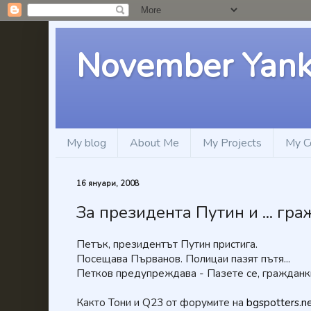
November Yan
My blog
About Me
My Projects
My C
16 януари, 2008
За президента Путин и ... гр
Петък, президентът Путин пристига.
Посещава Първанов. Полицаи пазят пътя...
Петков предупреждава - Пазете се, гражданки..
Както Тони и Q23 от форумите на
bgspotters.n