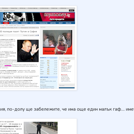
я, по-долу ще забележите, че има още един малък гаф.... име