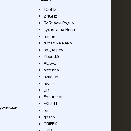
Етикети
10GHz
2.4GHz
БеГе Хам Радио
кухнята на Вики
лични
питат ме мамо
родна реч
AboutMe
ADS-B
antenna
aviation
award
DIY
Endurosat
FSK441
убликация
fun
gpsdo
GRIFEX
HAB