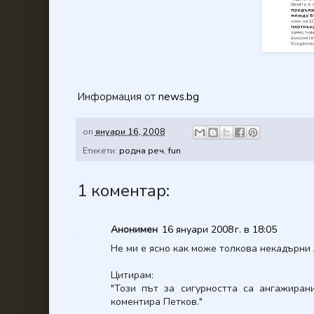
Информация от
news.bg
on
януари 16, 2008
Етикети:
родна реч
,
fun
1 коментар:
Анонимен
16 януари 2008 г. в 18:05
Не ми е ясно как може толкова некадърни 
Цитирам:
"Този път за сигурността са ангажиран
коментира Петков."