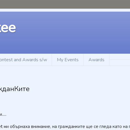
kee
ontest and Awards s/w
My Events
Awards
ажданКите
...
et
ми обърнаха внимание, на гражданките ще се гледа като на 