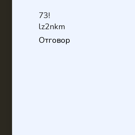
73!
lz2nkm
Отговор