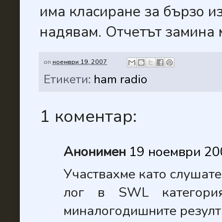
има класиране за бързо из
надявам. Отчетът замина м
on
ноември 19, 2007
Етикети:
ham radio
1 коментар:
Анонимен
19 ноември 200
Участвахме като слушате
лог в SWL категори
миналогодишните резулта