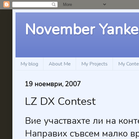
November Yanke
My blog
About Me
My Projects
My Conte
19 ноември, 2007
LZ DX Contest
Вие участвахте ли на конт
Направих съвсем малко вр