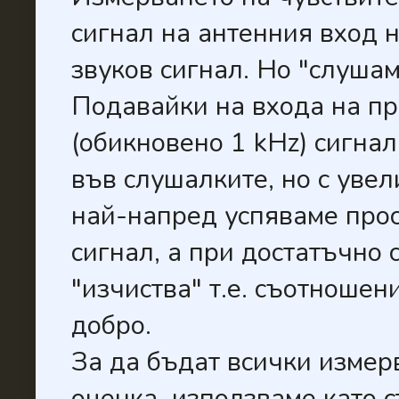
сигнал на антенния вход 
звуков сигнал. Но "слушаме
Подавайки на входа на п
(обикновено 1 kHz) сигна
във слушалките, но с увел
най-напред успяваме прос
сигнал, а при достатъчно 
"изчиства" т.е. съотношен
добро.
За да бъдат всички измер
оценка използваме като с