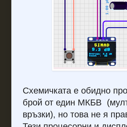
Схемичката е обидно про
брой от един МКБВ (мулт
връзки), но това не я пр
Тези процесорни и диспл