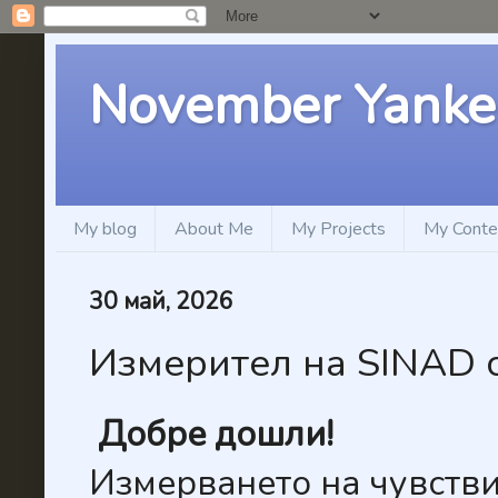
November Yanke
My blog
About Me
My Projects
My Conte
30 май, 2026
Измерител на SINAD 
Добре дошли!
Измерването на чувств