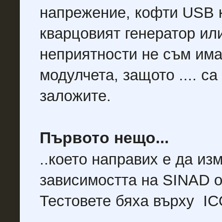
напрежение, кофти USB к
кварцовият генератор ил
неприятности не съм имал
модулчета, защото .... са
заложите.
Първото нещо...
..което направих е да из
зависимостта на SINAD о
Тестовете бяха върху I