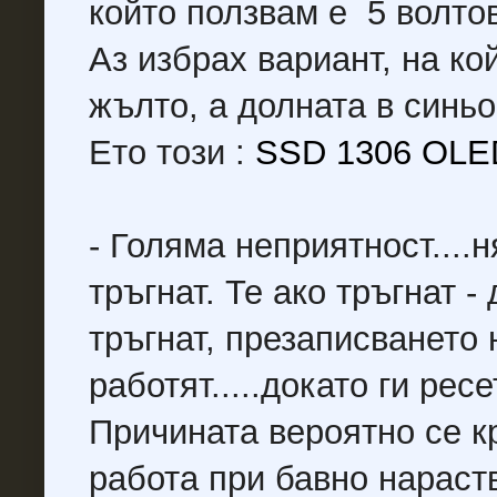
който ползвам е 5 волтов
Аз избрах вариант, на ко
жълто, а долната в синьо
Ето този :
SSD 1306 OLED
- Голяма неприятност....н
тръгнат. Те ако тръгнат -
тръгнат, презаписването
работят.....докато ги ре
Причината вероятно се к
работа при бавно нараст